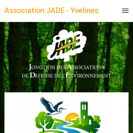
Association JADE - Yvelines
Tog
Nav