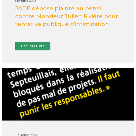
FÉVRIER 2026
JADE dépose plainte au pénal
contre Monsieur Julien Rivière pour
tentative publique d’intimidation
LIRE L'ARTICLE
JANVIER 2026