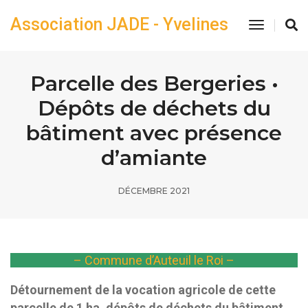
Association JADE - Yvelines
Toggle
Navigatio
Parcelle des Bergeries •
Dépôts de déchets du
bâtiment avec présence
d’amiante
DÉCEMBRE 2021
– Commune d’Auteuil le Roi –
Détournement de la vocation agricole de cette
parcelle de 1 ha, dépôts de déchets du bâtiment