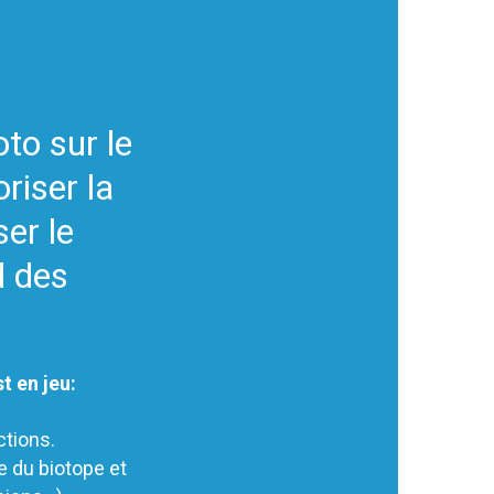
to sur le
riser la
ser le
d des
t en jeu:
ctions.
e du biotope et