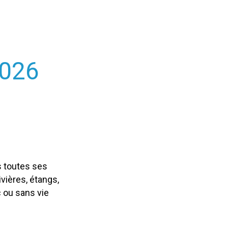
026
us toutes ses
vières, étangs,
c ou sans vie