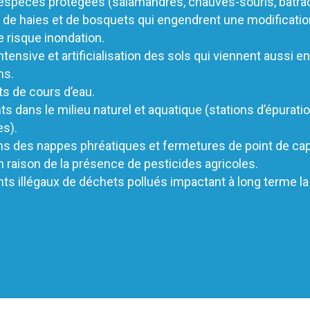
 espèces protégées (salamandres, chauves-souris, batra
de haies et de bosquets qui engendrent une modification 
e risque inondation.
ntensive et artificialisation des sols qui viennent aussi e
ns.
s de cours d’eau.
ts dans le milieu naturel et aquatique (stations d’épuratio
es).
s des nappes phréatiques et fermetures de point de cap
raison de la présence de pesticides agricoles.
s illégaux de déchets pollués impactant à long terme la