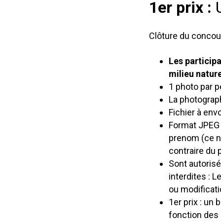
1er prix :
Clôture du concou
Les particip
milieu nature
1 photo par
La photographi
Fichier à env
Format JPEG 
prenom (ce n
contraire du p
Sont autorisé
interdites : 
ou modificatio
1er prix : un 
fonction des 