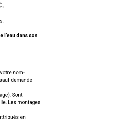
c.
s.
e l’eau dans son
 votre nom-
, sauf demande
age). Sont
ielle. Les montages
 attribués en