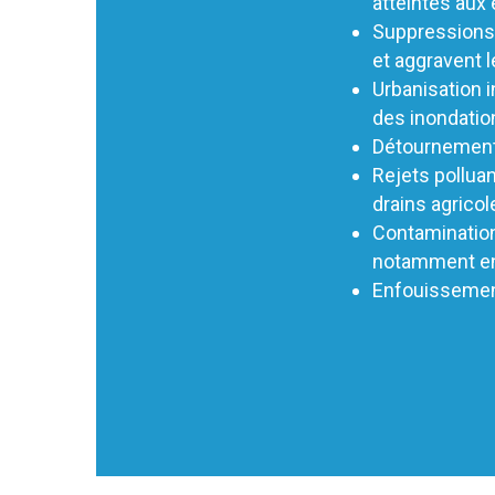
atteintes aux
Suppressions 
et aggravent l
Urbanisation i
des inondatio
Détournement
Rejets polluan
drains agricol
Contamination
notamment en 
Enfouissement