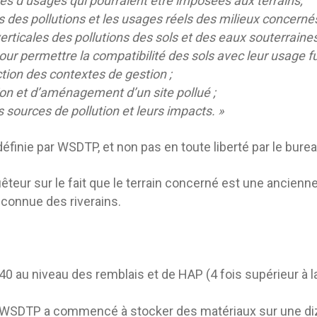
ntes d’usages qui pourraient être imposées aux terrains;
rts des pollutions et les usages réels des milieux concerné
erticales des pollutions des sols et des eaux souterraines
 pour permettre la compatibilité des sols avec leur usage f
ction des contextes de gestion ;
ion et d’aménagement d’un site pollué ;
s sources de pollution et leurs impacts. »
définie par WSDTP, et non pas en toute liberté par le bur
êteur sur le fait que le terrain concerné est une ancienn
 connue des riverains.
 au niveau des remblais et de HAP (4 fois supérieur à la
ée. WSDTP a commencé à stocker des matériaux sur une di