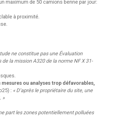
 un maximum de 50 camions benne par jour:
lable à proximité.
use.
 étude ne constitue pas une Évaluation
 de la mission A320 de la norme NF X 31-
isques.
s mesures ou analyses trop défavorables,
p25) :
« D’après le propriétaire du site, une
 »
’une part les zones potentiellement polluées